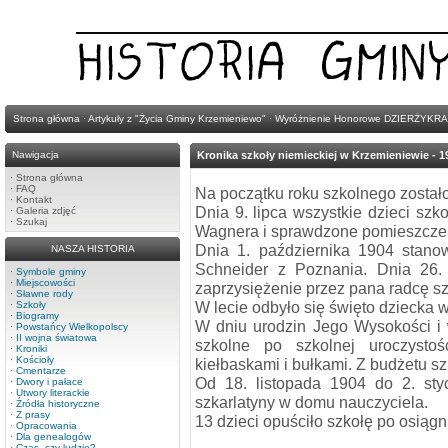
Strona główna
·
Artykuły z "Życia Gminy Krzemieniewo"
·
Wyróżnienie Honorowe DZIERŻYKRA
Nawigacja
Kronika szkoły niemieckiej w Krzemieniewie - 1
·
Strona główna
·
FAQ
Na początku roku szkolnego zostało
·
Kontakt
Dnia 9. lipca wszystkie dzieci sz
·
Galeria zdjęć
·
Szukaj
Wagnera i sprawdzone pomieszczen
Dnia 1. października 1904 stanow
NASZA HISTORIA
Schneider z Poznania. Dnia 26. 
·
Symbole gminy
·
Miejscowości
zaprzysiężenie przez pana radcę s
·
Sławne rody
W lecie odbyło się święto dziecka 
·
Szkoły
·
Biogramy
W dniu urodzin Jego Wysokości i 
·
Powstańcy Wielkopolscy
·
II wojna światowa
szkolne po szkolnej uroczystoś
·
Kroniki
·
Kościoły
kiełbaskami i bułkami. Z budżetu s
·
Cmentarze
Od 18. listopada 1904 do 2. st
·
Dwory i pałace
·
Utwory literackie
szkarlatyny w domu nauczyciela.
·
Źródła historyczne
·
Z prasy
13 dzieci opuściło szkołę po osiąg
·
Opracowania
·
Dla genealogów
·
Czas, czy ludzie?