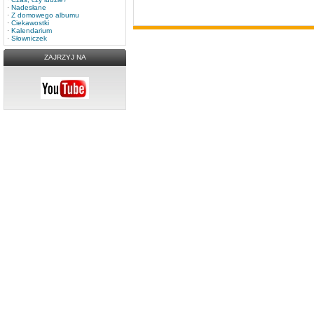
·
Nadesłane
·
Z domowego albumu
·
Ciekawostki
·
Kalendarium
·
Słowniczek
ZAJRZYJ NA