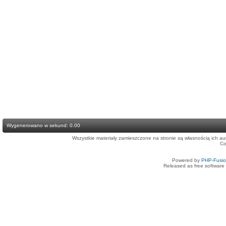
Wygenerowano w sekund: 0.00
Wszystkie materiały zamieszczone na stronie są własnością ich a
Co
Powered by
PHP-Fusi
Released as free software