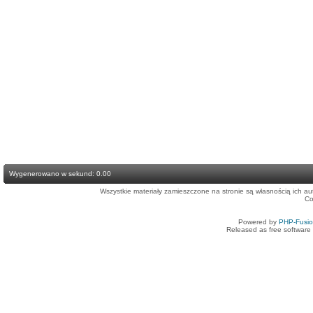
Wygenerowano w sekund: 0.00
Wszystkie materiały zamieszczone na stronie są własnością ich a
Co
Powered by
PHP-Fusi
Released as free software