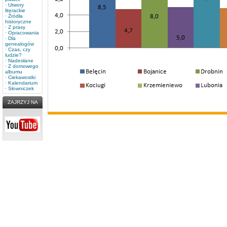
·
Utwory
literackie
·
Źródła
historyczne
·
Z prasy
·
Opracowania
·
Dla
genealogów
·
Czas, czy
ludzie?
·
Nadesłane
·
Z domowego
albumu
·
Ciekawostki
·
Kalendarium
·
Słowniczek
ZAJRZYJ NA