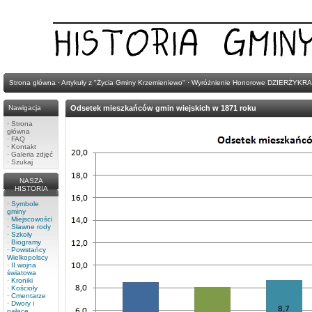
Strona główna
·
Artykuły z "Życia Gminy Krzemieniewo"
·
Wyróżnienie Honorowe DZIERŻYKRA
Nawigacja
Odsetek mieszkańców gmin wiejskich w 1871 roku
·
Strona
główna
·
FAQ
·
Kontakt
·
Galeria zdjęć
·
Szukaj
NASZA
HISTORIA
·
Symbole
gminy
·
Miejscowości
·
Sławne rody
·
Szkoły
·
Biogramy
·
Powstańcy
Wielkopolscy
·
II wojna
światowa
·
Kroniki
·
Kościoły
·
Cmentarze
·
Dwory i
pałace